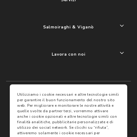
Salmoiraghi & Viganò
Lavora con noi
My account
I miei preferiti
Utilizziamo i cookie necessari e altre tecnologie simili
per garantire il buon funzionamento del nostro sito
web.
Per migliorare e monitorare le nostre attività e
Assicurazioni
quelle svolte da partner terzi, vorremmo attivare
anche i cookie opzionali e altre tecnologie simili con
finalità analitiche, pubblicitarie personalizzate e di
Termini e condizioni
Servizi
utilizzo dei social network.
Se clicchi su “rifiuta”,
Termini di vendita
attiveremo solamente i cookie necessari per
Avvertenze e informazioni di sicurezza sui prodotti