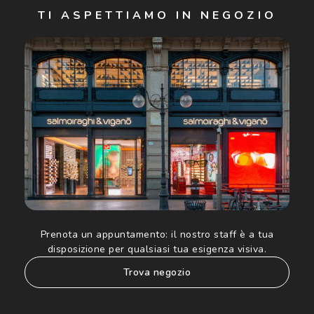
TI ASPETTIAMO IN NEGOZIO
Cliccando su "Iscriviti", confermo di avere più di 16 anni e
acconsento all'utilizzo dei miei Dati Personali da parte di
Luxottica Group S.p.A. per l'invio di offerte speciali, novità
ed altre comunicazioni di carattere pubblicitario (consultare
Informativa sulla privacy
per ulteriori informazioni).
Prenota un appuntamento:
il nostro staff è a tua
disposizione per qualsiasi tua esigenza visiva.
trova negozio