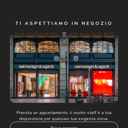
Iscriviti
TI ASPETTIAMO IN NEGOZIO
Cliccando su "Iscriviti", confermo di avere più di 16 anni e
acconsento all'utilizzo dei miei Dati Personali da parte di
Luxottica Group S.p.A. per l'invio di offerte speciali, novità
ed altre comunicazioni di carattere pubblicitario (consultare
Informativa sulla privacy
per ulteriori informazioni).
Prenota un appuntamento:
il nostro staff è a tua
disposizione per qualsiasi tua esigenza visiva.