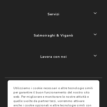
Servizi
Salmoiraghi & Viganò
Lavora con noi
My account
I miei preferiti
Utilizziamo i cookie necessari e altre tecnologie simili
per garantire il buon funzionamento del nostro sito
web.
Per migliorare e monitorare le nostre attività e
Assicurazioni
quelle svolte da partner terzi, vorremmo attivare
anche i cookie opzionali e altre tecnologie simili con