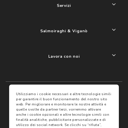
Servizi
Salmoiraghi & Viganò
Lavora con noi
My account
I miei preferiti
Utilizziamo i cookie necessari e altre tecnologie simili
per garantire il buon funzionamento del nostro sito
web.
Per migliorare e monitorare le nostre attività e
Assicurazioni
quelle svolte da partner terzi, vorremmo attivare
anche i cookie opzionali e altre tecnologie simili con
finalità analitiche, pubblicitarie personalizzate e di
Termini e condizioni
Servizi
utilizzo dei social network.
Se clicchi su “rifiuta”,
Termini di vendita