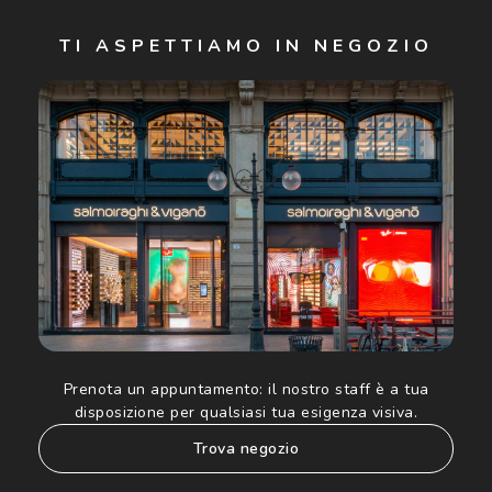
Iscriviti
TI ASPETTIAMO IN NEGOZIO
Cliccando su "Iscriviti", confermo di avere più di 16 anni e
acconsento all'utilizzo dei miei Dati Personali da parte di
Luxottica Group S.p.A. per l'invio di offerte speciali, novità
ed altre comunicazioni di carattere pubblicitario (consultare
Informativa sulla privacy
per ulteriori informazioni).
Prenota un appuntamento:
il nostro staff è a tua
disposizione per qualsiasi tua esigenza visiva.
trova negozio