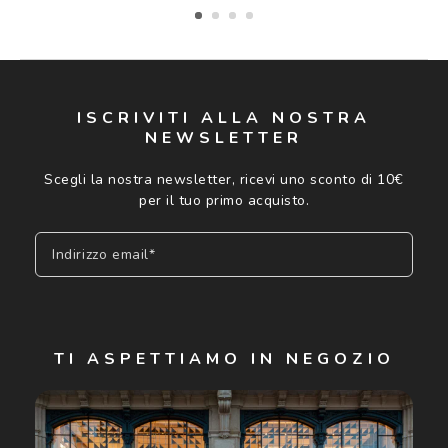
ISCRIVITI ALLA NOSTRA
NEWSLETTER
Scegli la nostra newsletter, ricevi uno sconto di 10€
per il tuo primo acquisto.
Indirizzo email*
Iscriviti
TI ASPETTIAMO IN NEGOZIO
Cliccando su "Iscriviti", confermo di avere più di 16 anni e
acconsento all'utilizzo dei miei Dati Personali da parte di
Luxottica Group S.p.A. per l'invio di offerte speciali, novità
ed altre comunicazioni di carattere pubblicitario (consultare