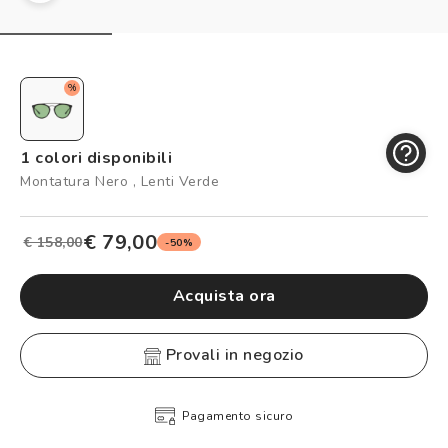
Controllo visivo
Prenota un test della vista gratuito
Carta fedeltà
%
Logout
1 colori disponibili
Montatura Nero , Lenti Verde
€ 79,00
€ 158,00
-50%
Acquista ora
provali in negozio
Pagamento sicuro