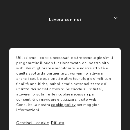
Lavora con noi
My account
I miei preferiti
Utilizziamo i cookie necessari e altre tecnologie simili
per garantire il buon funzionamento del nostro sito
web.
Per migliorare e monitorare le nostre attività e
Assicurazioni
quelle svolte da partner terzi, vorremmo attivare
anche i cookie opzionali e altre tecnologie simili con
finalità analitiche, pubblicitarie personalizzate e di
Termini e condizioni
Servizi
utilizzo dei social network.
Se clicchi su “rifiuta”,
Termini di vendita
attiveremo solamente i cookie necessari per
Avvertenze e informazioni di sicurezza sui prodotti
consentirti di navigare e utilizzare il sito web.
Informativa sulla Privacy
Consulta la nostra
cookie policy
per maggiori
Trova negozio
Utilizzo dei cookie
informazioni.
Site map
Gift Card
Gestisci i cookie
Rifiuta
©2024 Salmoiraghi & Viganò All Rights Reserved