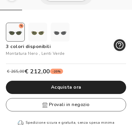
Controllo visivo
Prenota un test della vista gratuito
Carta fedeltà
%
Logout
3 colori disponibili
Montatura Nero , Lenti Verde
€ 212,00
€ 265,00
-20%
Acquista ora
provali in negozio
Spedizione sicura e gratuita, senza spesa minima