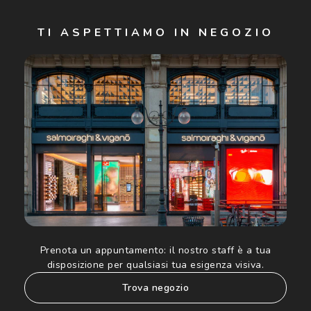
Iscriviti
TI ASPETTIAMO IN NEGOZIO
Cliccando su "Iscriviti", confermo di avere più di 16 anni e
acconsento all'utilizzo dei miei Dati Personali da parte di
Luxottica Group S.p.A. per l'invio di offerte speciali, novità
ed altre comunicazioni di carattere pubblicitario (consultare
Informativa sulla privacy
per ulteriori informazioni).
Prenota un appuntamento:
il nostro staff è a tua
disposizione per qualsiasi tua esigenza visiva.
trova negozio