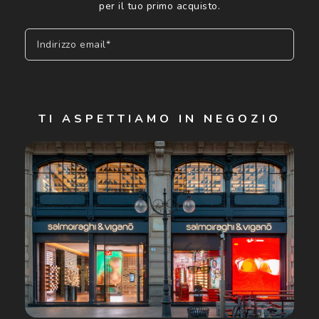
per il tuo primo acquisto.
Indirizzo email*
Iscriviti
TI ASPETTIAMO IN NEGOZIO
Cliccando su "Iscriviti", confermo di avere più di 16 anni e
acconsento all'utilizzo dei miei Dati Personali da parte di
Luxottica Group S.p.A. per l'invio di offerte speciali, novità
ed altre comunicazioni di carattere pubblicitario (consultare
Informativa sulla privacy
per ulteriori informazioni).