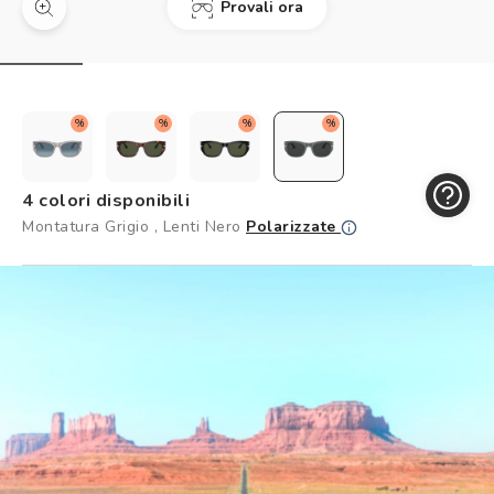
Provali ora
Controllo visivo
Prenota un test della vista gratuito
Carta fedeltà
%
%
%
%
Logout
4 colori disponibili
Montatura Grigio , Lenti Nero
Polarizzate