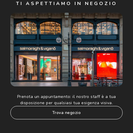
TI ASPETTIAMO IN NEGOZIO
Cliccando su "Iscriviti", confermo di avere più di 16 anni e
acconsento all'utilizzo dei miei Dati Personali da parte di
Luxottica Group S.p.A. per l'invio di offerte speciali, novità
ed altre comunicazioni di carattere pubblicitario (consultare
Informativa sulla privacy
per ulteriori informazioni).
Prenota un appuntamento:
il nostro staff è a tua
disposizione per qualsiasi tua esigenza visiva.
trova negozio