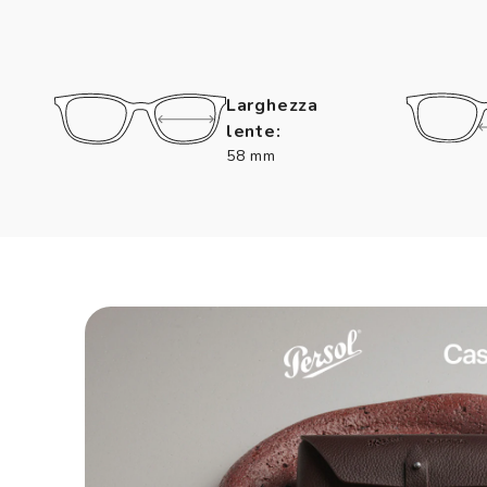
Larghezza
lente:
58 mm