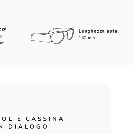
zza
Lunghezza asta:
:
150 mm
mm
SOL E CASSINA
IN DIALOGO