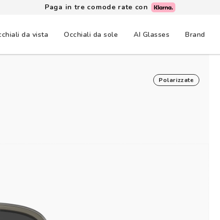
Lenti a contatto: 3+1 grati
chiali da vista
Occhiali da sole
AI Glasses
Brand
Polarizzate