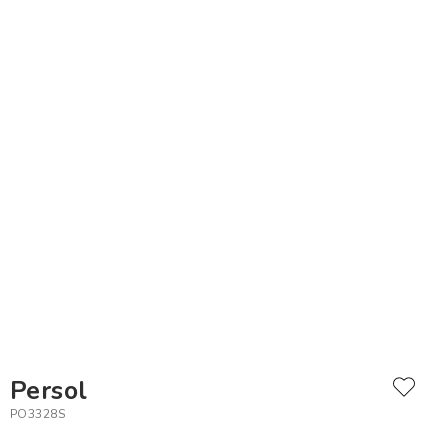
Persol
PO3328S