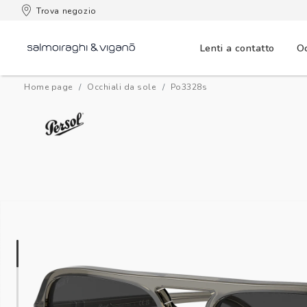
ga in tre comode rate con
Trova negozio
Lenti a contatto
Oc
Home page
Occhiali da sole
po3328s