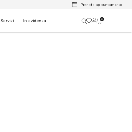
s, consegna in un giorno
Prenota appuntamento
Servizi
In evidenza
0