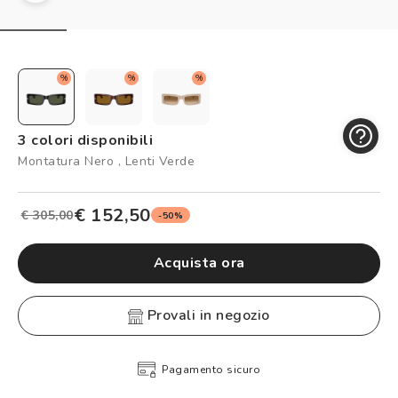
Controllo visivo
Prenota un test della vista gratuito
Carta fedeltà
%
%
%
Logout
3 colori disponibili
Montatura Nero , Lenti Verde
€ 152,50
€ 305,00
-50%
Acquista ora
provali in negozio
Pagamento sicuro