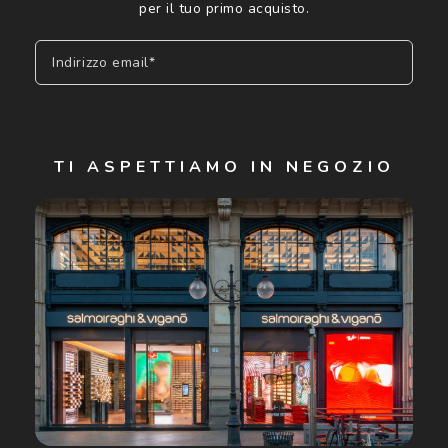
per il tuo primo acquisto.
Indirizzo email*
Iscriviti
TI ASPETTIAMO IN NEGOZIO
Cliccando su "Iscriviti", confermo di avere più di 16 anni e
acconsento all'utilizzo dei miei Dati Personali da parte di
Luxottica Group S.p.A. per l'invio di offerte speciali, novità
ed altre comunicazioni di carattere pubblicitario (consultare
Informativa sulla privacy
per ulteriori informazioni).