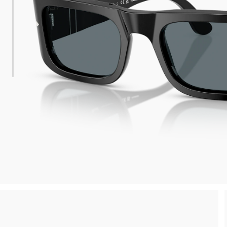
esa minima
Ritiro in negozio disponibile