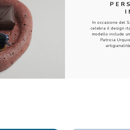
PER
In occasione del 
celebra il design i
modello include u
Patricia Urquio
artigianalit