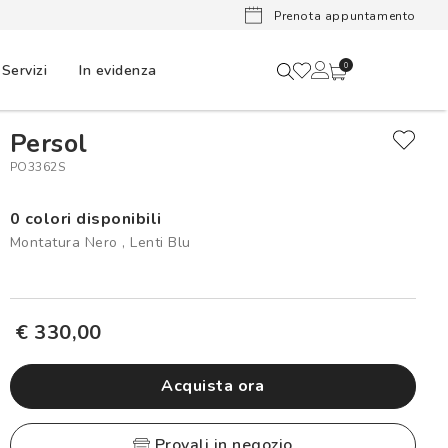
Ora puoi
Prenota appuntamento
Servizi
In evidenza
0
Persol
PO3362S
0 colori disponibili
Montatura Nero , Lenti Blu
€ 330,00
Acquista ora
provali in negozio