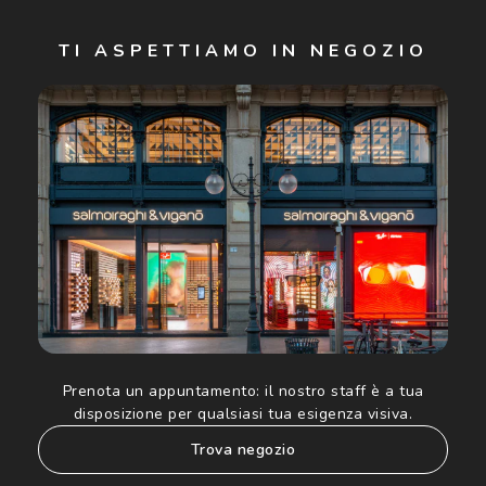
Iscriviti
TI ASPETTIAMO IN NEGOZIO
Cliccando su "Iscriviti", confermo di avere più di 16 anni e
acconsento all'utilizzo dei miei Dati Personali da parte di
Luxottica Group S.p.A. per l'invio di offerte speciali, novità
ed altre comunicazioni di carattere pubblicitario (consultare
Informativa sulla privacy
per ulteriori informazioni).
Prenota un appuntamento:
il nostro staff è a tua
disposizione per qualsiasi tua esigenza visiva.
trova negozio