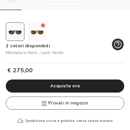
Controllo visivo
Prenota un test della vista gratuito
Carta fedeltà
%
Logout
2 colori disponibili
Montatura Nero , Lenti Verde
€ 275,00
Acquista ora
provali in negozio
Spedizione sicura e gratuita, senza spesa minima