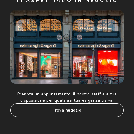
TI ASPETTIAMO IN NEGOZIO
Cliccando su "Iscriviti", confermo di avere più di 16 anni e
acconsento all'utilizzo dei miei Dati Personali da parte di
Luxottica Group S.p.A. per l'invio di offerte speciali, novità
ed altre comunicazioni di carattere pubblicitario (consultare
Informativa sulla privacy
per ulteriori informazioni).
Prenota un appuntamento:
il nostro staff è a tua
disposizione per qualsiasi tua esigenza visiva.
trova negozio