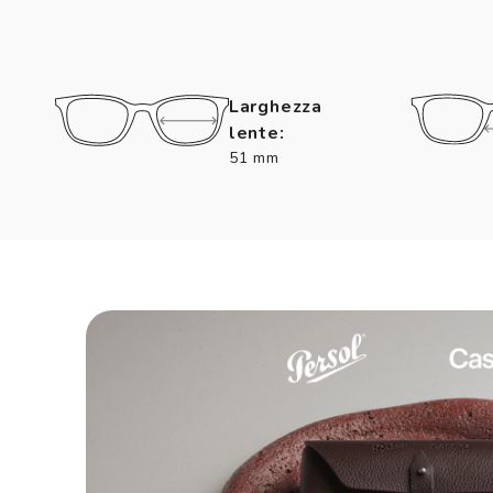
Larghezza
lente:
51 mm