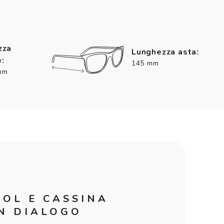
zza
Lunghezza asta:
:
145 mm
mm
SOL E CASSINA
IN DIALOGO