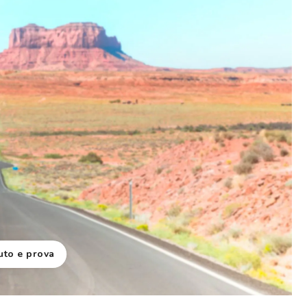
Novità: puoi pagare in contanti alla consegna
uto e prova