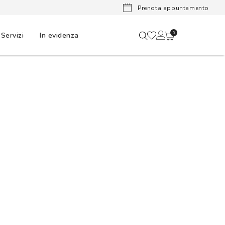
Lenti a cont
Prenota appuntamento
Servizi
In evidenza
0