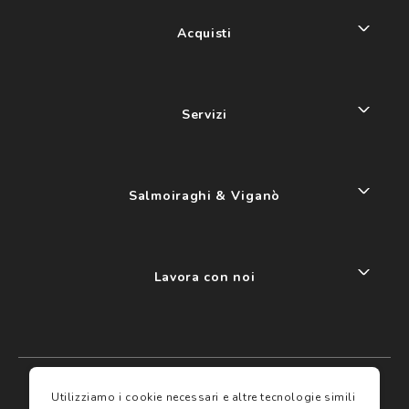
Acquisti
Servizi
Salmoiraghi & Viganò
Lavora con noi
My account
I miei preferiti
Utilizziamo i cookie necessari e altre tecnologie simili