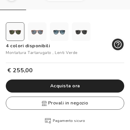
Controllo visivo
Prenota un test della vista gratuito
Carta fedeltà
Logout
4 colori disponibili
Montatura Tartarugato , Lenti Verde
€ 255,00
Acquista ora
provali in negozio
Pagamento sicuro