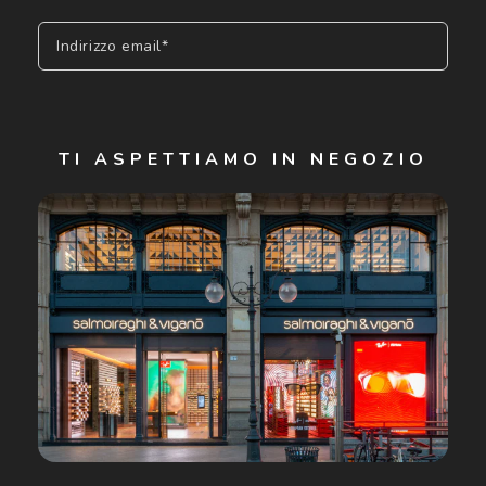
Indirizzo email*
Iscriviti
TI ASPETTIAMO IN NEGOZIO
Cliccando su "Iscriviti", confermo di avere più di 16 anni e
acconsento all'utilizzo dei miei Dati Personali da parte di
Luxottica Group S.p.A. per l'invio di offerte speciali, novità
ed altre comunicazioni di carattere pubblicitario (consultare
Informativa sulla privacy
per ulteriori informazioni).