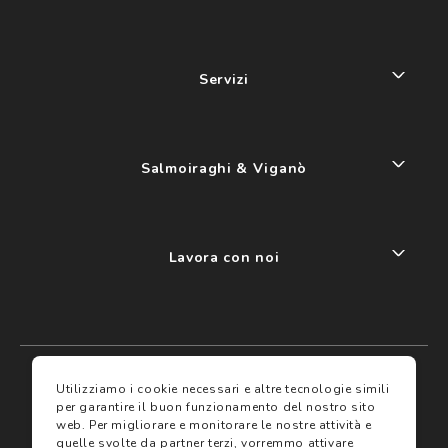
Servizi
Salmoiraghi & Viganò
Lavora con noi
My account
I miei preferiti
Utilizziamo i cookie necessari e altre tecnologie simili
per garantire il buon funzionamento del nostro sito
web.
Per migliorare e monitorare le nostre attività e
Assicurazioni
quelle svolte da partner terzi, vorremmo attivare