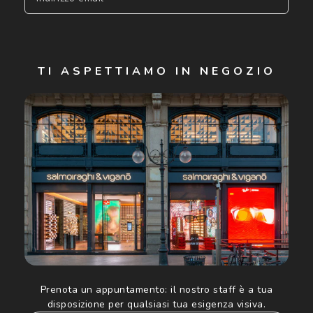
Iscriviti
TI ASPETTIAMO IN NEGOZIO
Cliccando su "Iscriviti", confermo di avere più di 16 anni e
acconsento all'utilizzo dei miei Dati Personali da parte di
Luxottica Group S.p.A. per l'invio di offerte speciali, novità
ed altre comunicazioni di carattere pubblicitario (consultare
Informativa sulla privacy
per ulteriori informazioni).
Prenota un appuntamento:
il nostro staff è a tua
disposizione per qualsiasi tua esigenza visiva.