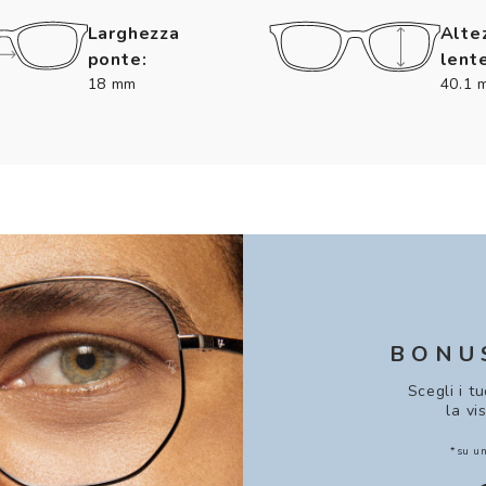
Larghezza
Alte
ponte:
lente
18 mm
40.1 
BONU
Scegli i t
la vi
*su un