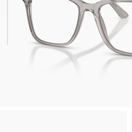
esa minima
Compra la tua montatura, ritirala in negoz