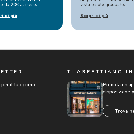
re da 20€ al mese.
vista o sole graduato.
ri di più
Scopri di più
LETTER
TI ASPETTIAMO I
 per il tuo primo
Prenota un a
disposizione p
trova n