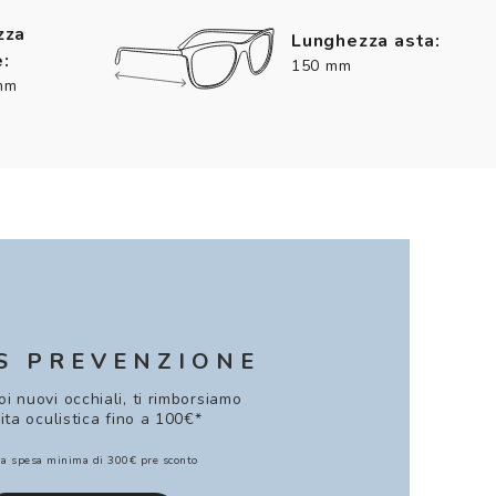
zza
Lunghezza asta:
:
150 mm
mm
S PREVENZIONE
uoi nuovi occhiali, ti rimborsiamo
sita oculistica fino a 100€*
a spesa minima di 300€ pre sconto