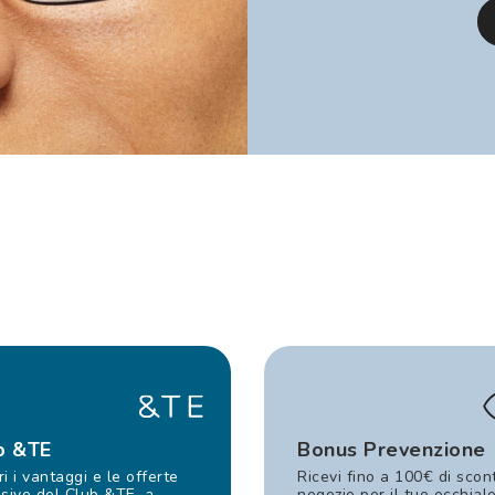
b &TE
Bonus Prevenzione
i i vantaggi e le offerte
Ricevi fino a 100€ di scon
sive del Club &TE, a
negozio per il tuo occhial