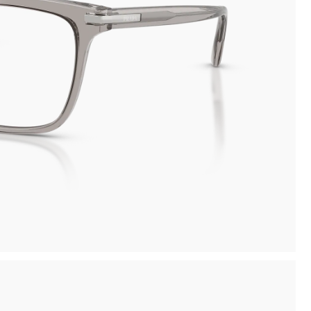
io
Aggiungi le lenti graduate in negozio