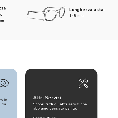
zza
Lunghezza asta:
:
145 mm
mm
Altri Servizi
to in
e da
Scopri tutti gli altri servizi che
abbiamo pensato per te.