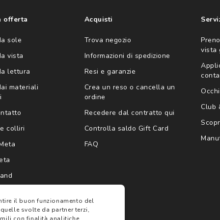
'invio di offerte
ario (consultare
 offerta
Acquisti
Servi
da sole
Trova negozio
Preno
vista
da vista
Informazioni di spedizione
Appli
da lettura
Resi e garanzie
conta
ai materiali
Crea un reso o cancella un
Occhi
i
ordine
Club
ontatto
Recedere dal contratto qui
Scopri
e colliri
Controlla saldo Gift Card
Manut
Meta
FAQ
eta
rand
antire il buon funzionamento del
 quelle svolte da partner terzi,
ili con finalità analitiche,