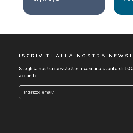
Scopri di più
Scop
ISCRIVITI ALLA NOSTRA NEWS
Scegli la nostra newsletter, ricevi uno sconto di 10€
acquisto.
Indirizzo email*
Iscriviti
Cliccando su "Iscriviti", confermo di avere più di 16 anni e ac