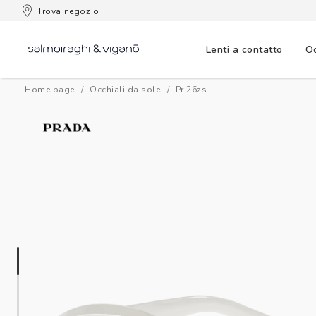
 consegna
Trova negozio
Lenti a contatto
Oc
Home page
Occhiali da sole
pr 26zs