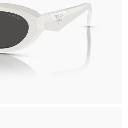
inima
Ritiro in negozio disponibile