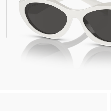
 consegna
Spedizione sicura e gratuita, senza spesa m