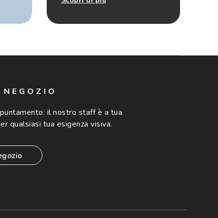
Scopri di più
N NEGOZIO
ppuntamento:
il nostro staff è a tua
er qualsiasi tua esigenza visiva.
egozio