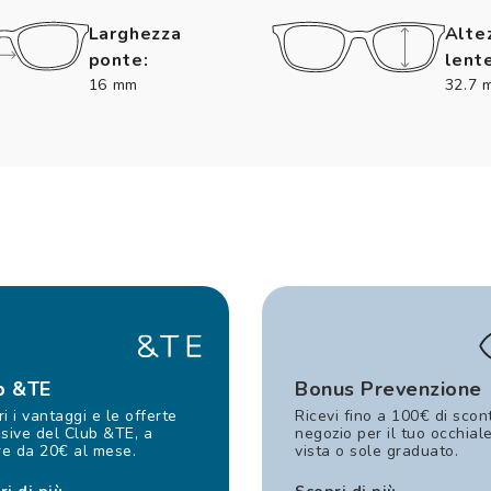
Larghezza
Alte
ponte:
lente
16 mm
32.7 
b &TE
Bonus Prevenzione
i i vantaggi e le offerte
Ricevi fino a 100€ di scon
sive del Club &TE, a
negozio per il tuo occhial
re da 20€ al mese.
vista o sole graduato.