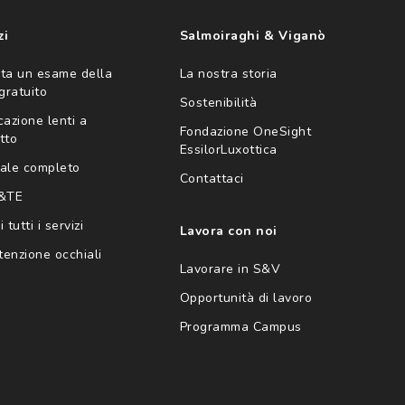
zi
Salmoiraghi & Viganò
ta un esame della
La nostra storia
 gratuito
Sostenibilità
cazione lenti a
Fondazione OneSight
tto
EssilorLuxottica
ale completo
Contattaci
 &TE
 tutti i servizi
Lavora con noi
enzione occhiali
Lavorare in S&V
Opportunità di lavoro
Programma Campus