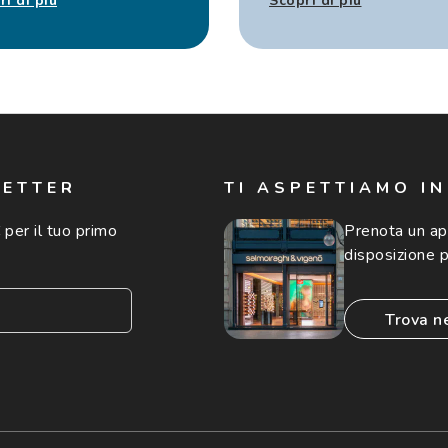
ri di più
Scopri di più
LETTER
TI ASPETTIAMO I
 per il tuo primo
Prenota un a
disposizione p
trova n
consento all'utilizzo