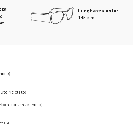
zza
Lunghezza asta:
:
145 mm
mm
nimo)
to riciclato)
arbon content minimo)
ntale