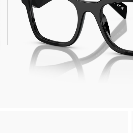
 consegna
Spedizione sicura e gratuita, senza spesa m