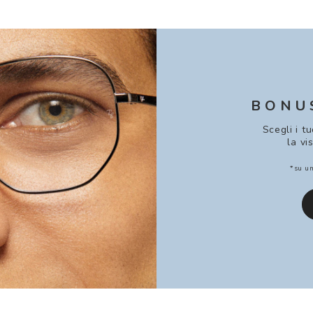
BONU
Scegli i t
la vi
*su un