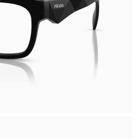
inima
Compra la tua montatura, ritirala in negozio