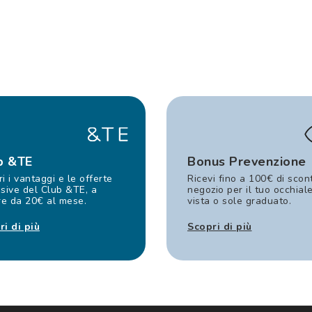
b &TE
Bonus Prevenzione
i i vantaggi e le offerte
Ricevi fino a 100€ di scon
sive del Club &TE, a
negozio per il tuo occhial
re da 20€ al mese.
vista o sole graduato.
ri di più
Scopri di più