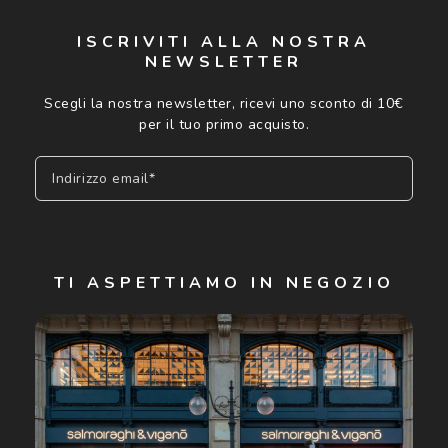
ISCRIVITI ALLA NOSTRA
NEWSLETTER
Scegli la nostra newsletter, ricevi uno sconto di 10€
per il tuo primo acquisto.
Indirizzo email*
Iscriviti
TI ASPETTIAMO IN NEGOZIO
Cliccando su "Iscriviti", confermo di avere più di 16 anni e
acconsento all'utilizzo dei miei Dati Personali da parte di
Luxottica Group S.p.A. per l'invio di offerte speciali, novità
ed altre comunicazioni di carattere pubblicitario (consultare
Informativa sulla privacy
per ulteriori informazioni).