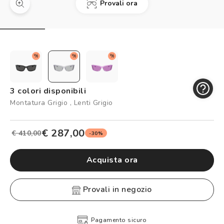
Provali ora
Controllo visivo
Prenota un test della vista gratuito
Carta fedeltà
%
%
%
Logout
3 colori disponibili
Montatura Grigio , Lenti Grigio
€ 287,00
€ 410,00
-30%
Acquista ora
provali in negozio
Pagamento sicuro