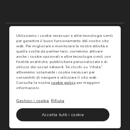
My account
I miei preferiti
Utilizziamo i cookie necessari e altre tecnologie simili
per garantire il buon funzionamento del nostro sito
web.
Per migliorare e monitorare le nostre attività e
Assicurazioni
quelle svolte da partner terzi, vorremmo attivare
anche i cookie opzionali e altre tecnologie simili con
finalità analitiche, pubblicitarie personalizzate e di
Termini e condizioni
Servizi
utilizzo dei social network.
Se clicchi su “rifiuta”,
Termini di vendita
attiveremo solamente i cookie necessari per
Avvertenze e informazioni di sicurezza sui prodotti
consentirti di navigare e utilizzare il sito web.
Informativa sulla Privacy
Consulta la nostra
cookie policy
per maggiori
Trova negozio
Utilizzo dei cookie
informazioni.
Site map
Gift Card
Gestisci i cookie
Rifiuta
©2024 Salmoiraghi & Viganò All Rights Reserved
Accetta tutti i cookie