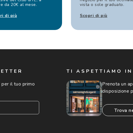
re da 20€ al mese.
vista o sole graduato.
ri di più
Scopri di più
LETTER
TI ASPETTIAMO I
 per il tuo primo
Prenota un a
disposizione p
trova n