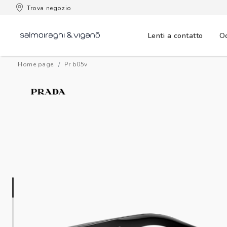
 consegna
Trova negozio
Lenti a contatto
Oc
Home page
pr b05v