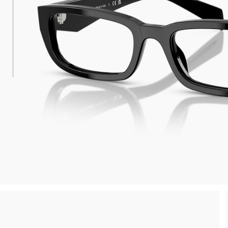
 consegna
Spedizione sicura e gratuita, senza spesa m