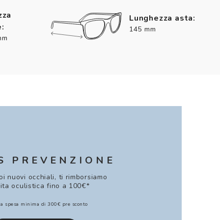
zza
Lunghezza asta:
:
145 mm
mm
S PREVENZIONE
uoi nuovi occhiali, ti rimborsiamo
sita oculistica fino a 100€*
a spesa minima di 300€ pre sconto