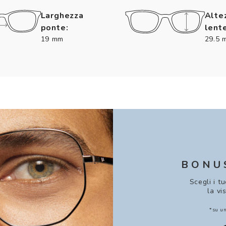
Larghezza
Alte
ponte:
lente
19 mm
29.5 
BONU
Scegli i t
la vi
*su un