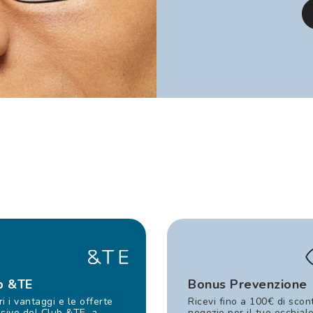
b &TE
Bonus Prevenzione
i i vantaggi e le offerte
Ricevi fino a 100€ di scon
sive del Club &TE, a
negozio per il tuo occhial