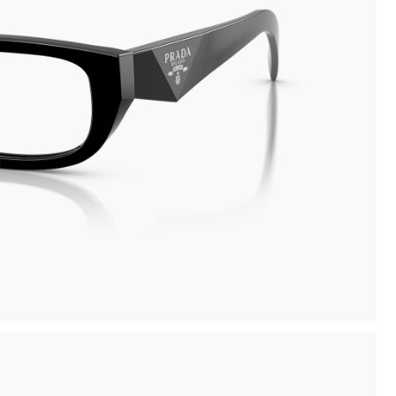
inima
Compra la tua montatura, ritirala in negozio