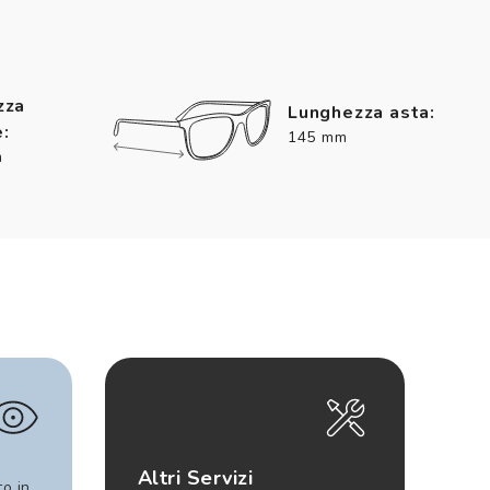
zza
Lunghezza asta:
:
145 mm
m
Altri Servizi
to in