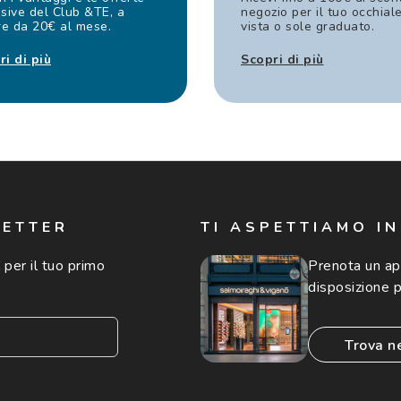
sive del Club &TE, a
negozio per il tuo occhial
re da 20€ al mese.
vista o sole graduato.
ri di più
Scopri di più
LETTER
TI ASPETTIAMO I
 per il tuo primo
Prenota un a
disposizione p
trova n