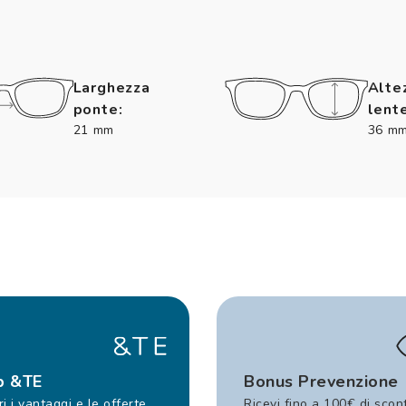
Larghezza
Alte
ponte:
lente
21 mm
36 m
b &TE
Bonus Prevenzione
i i vantaggi e le offerte
Ricevi fino a 100€ di scon