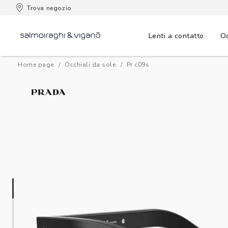
Trova negozio
Lenti a contatto
Oc
Home page
Occhiali da sole
pr c09s