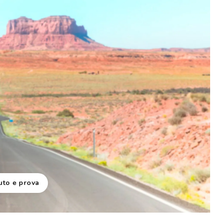
Novità: puoi pagare in contanti alla consegna
uto e prova