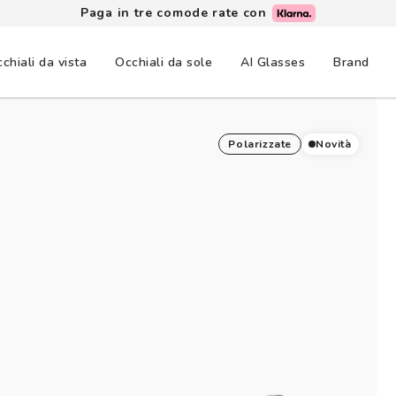
Lenti a contatto: 3+1 gratis, consegna in un giorno
chiali da vista
Occhiali da sole
AI Glasses
Brand
Polarizzate
Novità