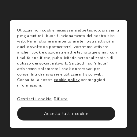
My account
I miei preferiti
Utilizziamo i cookie necessari e altre tecnologie simili
per garantire il buon funzionamento del nostro sito
web.
Per migliorare e monitorare le nostre attività e
Assicurazioni
quelle svolte da partner terzi, vorremmo attivare
anche i cookie opzionali e altre tecnologie simili con
finalità analitiche, pubblicitarie personalizzate e di
Termini e condizioni
Servizi
utilizzo dei social network.
Se clicchi su “rifiuta”,
Termini di vendita
attiveremo solamente i cookie necessari per
Avvertenze e informazioni di sicurezza sui prodotti
consentirti di navigare e utilizzare il sito web.
Informativa sulla Privacy
Consulta la nostra
cookie policy
per maggiori
Trova negozio
Utilizzo dei cookie
informazioni.
Site map
Gift Card
Gestisci i cookie
Rifiuta
©2024 Salmoiraghi & Viganò All Rights Reserved
Accetta tutti i cookie