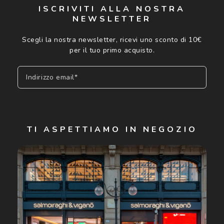
ISCRIVITI ALLA NOSTRA
NEWSLETTER
Scegli la nostra newsletter, ricevi uno sconto di 10€
per il tuo primo acquisto.
Indirizzo email*
Iscriviti
TI ASPETTIAMO IN NEGOZIO
Cliccando su "Iscriviti", confermo di avere più di 16 anni e
acconsento all'utilizzo dei miei Dati Personali da parte di
Luxottica Group S.p.A. per l'invio di offerte speciali, novità
ed altre comunicazioni di carattere pubblicitario (consultare
Informativa sulla privacy
per ulteriori informazioni).