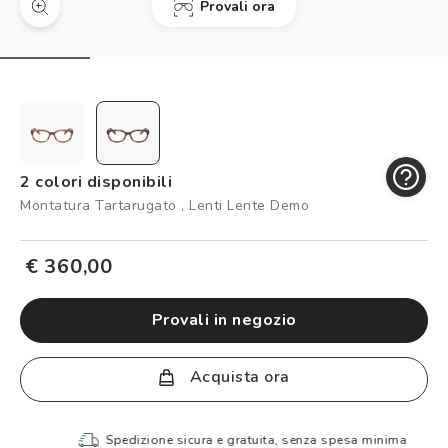
Provali ora
Controllo visivo
Prenota un test della vista gratuito
Carta fedeltà
Logout
2 colori disponibili
Montatura Tartarugato , Lenti Lente Demo
€ 360,00
provali in negozio
Acquista ora
Spedizione sicura e gratuita, senza spesa minima