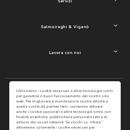
Servizi
Salmoiraghi & Viganò
Lavora con noi
My account
I miei preferiti
Utilizziamo i cookie necessari e altre tecnologie simili
per garantire il buon funzionamento del nostro sito
web.
Per migliorare e monitorare le nostre attività e
Assicurazioni
quelle svolte da partner terzi, vorremmo attivare
anche i cookie opzionali e altre tecnologie simili con
finalità analitiche, pubblicitarie personalizzate e di
Termini e condizioni
Servizi
utilizzo dei social network.
Se clicchi su “rifiuta”,
Termini di vendita
attiveremo solamente i cookie necessari per
Avvertenze e informazioni di sicurezza sui prodotti