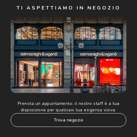
Iscriviti
TI ASPETTIAMO IN NEGOZIO
Cliccando su "Iscriviti", confermo di avere più di 16 anni e
acconsento all'utilizzo dei miei Dati Personali da parte di
Luxottica Group S.p.A. per l'invio di offerte speciali, novità
ed altre comunicazioni di carattere pubblicitario (consultare
Informativa sulla privacy
per ulteriori informazioni).
Prenota un appuntamento:
il nostro staff è a tua
disposizione per qualsiasi tua esigenza visiva.
trova negozio