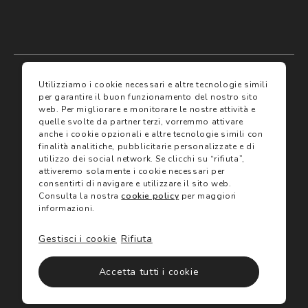
My account
I miei preferiti
Utilizziamo i cookie necessari e altre tecnologie simili
per garantire il buon funzionamento del nostro sito
web.
Per migliorare e monitorare le nostre attività e
Assicurazioni
quelle svolte da partner terzi, vorremmo attivare
anche i cookie opzionali e altre tecnologie simili con
finalità analitiche, pubblicitarie personalizzate e di
Termini e condizioni
Servizi
utilizzo dei social network.
Se clicchi su “rifiuta”,
Termini di vendita
attiveremo solamente i cookie necessari per
Avvertenze e informazioni di sicurezza sui prodotti
consentirti di navigare e utilizzare il sito web.
Informativa sulla Privacy
Consulta la nostra
cookie policy
per maggiori
Trova negozio
Utilizzo dei cookie
informazioni.
Site map
Gift Card
Gestisci i cookie
Rifiuta
©2024 Salmoiraghi & Viganò All Rights Reserved
Accetta tutti i cookie