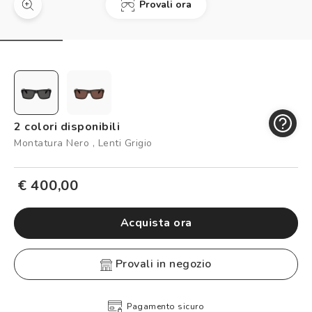
Provali ora
Controllo visivo
Prenota un test della vista gratuito
Carta fedeltà
Logout
2 colori disponibili
Montatura Nero , Lenti Grigio
€ 400,00
Acquista ora
provali in negozio
Pagamento sicuro