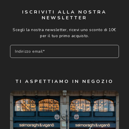
ISCRIVITI ALLA NOSTRA
NEWSLETTER
Scegli la nostra newsletter, ricevi uno sconto di 10€
per il tuo primo acquisto.
Indirizzo email*
Iscriviti
TI ASPETTIAMO IN NEGOZIO
Cliccando su "Iscriviti", confermo di avere più di 16 anni e
acconsento all'utilizzo dei miei Dati Personali da parte di
Luxottica Group S.p.A. per l'invio di offerte speciali, novità
ed altre comunicazioni di carattere pubblicitario (consultare
Informativa sulla privacy
per ulteriori informazioni).