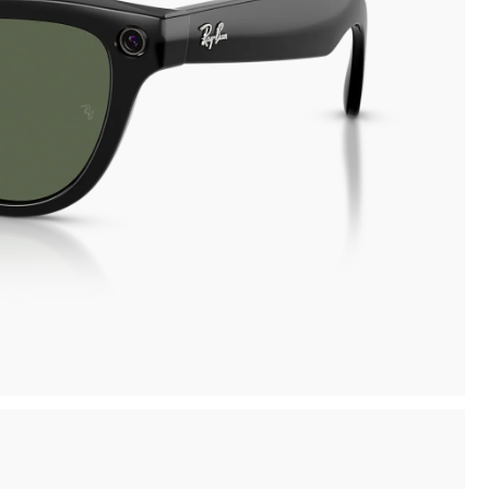
inima
Ritiro in negozio disponibile