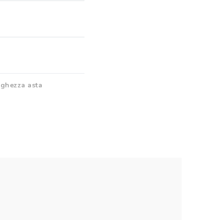
ghezza asta
istente
a Ai
onibile solo in inglese.