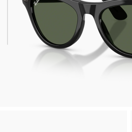
 consegna
Spedizione sicura e gratuita, senza spesa m