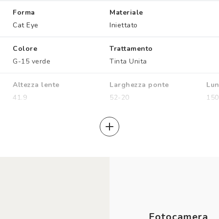
Forma
Materiale
Cat Eye
Iniettato
Colore
Trattamento
G-15 verde
Tinta Unita
Altezza lente
Larghezza ponte
Lun
41.9
52-20
150
Foto
Video
3024x4032px
Up To 2203x2938 Px @30
Fps
Speakers
Microfono
Ass
2x micro altoparlanti
Array audio a 5 microfoni
Met
disp
Touch
Voce
AI
Fotocamera