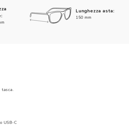
zza
Lunghezza asta:
:
150 mm
mm
n tasca.
o USB-C