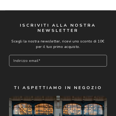
ISCRIVITI ALLA NOSTRA
NEWSLETTER
Scegli la nostra newsletter, ricevi uno sconto di 10€
per il tuo primo acquisto.
Indirizzo email*
Iscriviti
TI ASPETTIAMO IN NEGOZIO
Cliccando su "Iscriviti", confermo di avere più di 16 anni e
acconsento all'utilizzo dei miei Dati Personali da parte di
Luxottica Group S.p.A. per l'invio di offerte speciali, novità
ed altre comunicazioni di carattere pubblicitario (consultare
Informativa sulla privacy
per ulteriori informazioni).