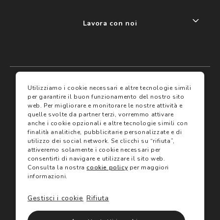
Lavora con noi
My account
I miei preferiti
Utilizziamo i cookie necessari e altre tecnologie simili
per garantire il buon funzionamento del nostro sito
web.
Per migliorare e monitorare le nostre attività e
Assicurazioni
quelle svolte da partner terzi, vorremmo attivare
anche i cookie opzionali e altre tecnologie simili con
finalità analitiche, pubblicitarie personalizzate e di
Termini e condizioni
Servizi
utilizzo dei social network.
Se clicchi su “rifiuta”,
Termini di vendita
attiveremo solamente i cookie necessari per
Avvertenze e informazioni di sicurezza sui prodotti
consentirti di navigare e utilizzare il sito web.
Informativa sulla Privacy
Consulta la nostra
cookie policy
per maggiori
Trova negozio
Utilizzo dei cookie
informazioni.
Site map
Gift Card
Gestisci i cookie
Rifiuta
©2024 Salmoiraghi & Viganò All Rights Reserved