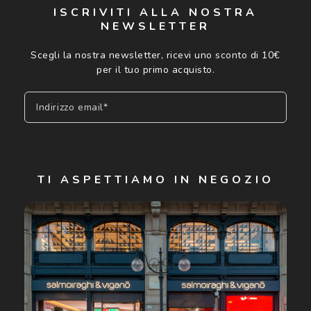
ISCRIVITI ALLA NOSTRA
NEWSLETTER
Scegli la nostra newsletter, ricevi uno sconto di 10€
per il tuo primo acquisto.
Indirizzo email*
Iscriviti
TI ASPETTIAMO IN NEGOZIO
Cliccando su "Iscriviti", confermo di avere più di 16 anni e
acconsento all'utilizzo dei miei Dati Personali da parte di
Luxottica Group S.p.A. per l'invio di offerte speciali, novità
ed altre comunicazioni di carattere pubblicitario (consultare
Informativa sulla privacy
per ulteriori informazioni).