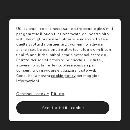
My account
I miei preferiti
Utilizziamo i cookie necessari e altre tecnologie simili
per garantire il buon funzionamento del nostro sito
web.
Per migliorare e monitorare le nostre attività e
Assicurazioni
quelle svolte da partner terzi, vorremmo attivare
anche i cookie opzionali e altre tecnologie simili con
finalità analitiche, pubblicitarie personalizzate e di
Termini e condizioni
Servizi
utilizzo dei social network.
Se clicchi su “rifiuta”,
Termini di vendita
attiveremo solamente i cookie necessari per
Avvertenze e informazioni di sicurezza sui prodotti
consentirti di navigare e utilizzare il sito web.
Informativa sulla Privacy
Consulta la nostra
cookie policy
per maggiori
Trova negozio
Utilizzo dei cookie
informazioni.
Site map
Gift Card
Gestisci i cookie
Rifiuta
©2024 Salmoiraghi & Viganò All Rights Reserved
Accetta tutti i cookie