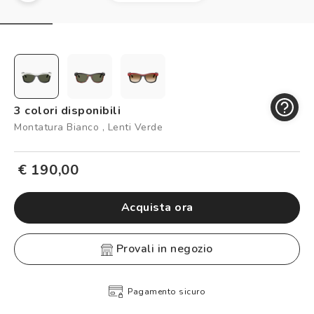
Controllo visivo
Prenota un test della vista gratuito
Carta fedeltà
Logout
3 colori disponibili
Montatura Bianco , Lenti Verde
€ 190,00
Acquista ora
provali in negozio
Pagamento sicuro
R