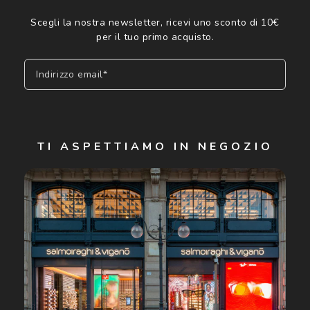
Scegli la nostra newsletter, ricevi uno sconto di 10€
per il tuo primo acquisto.
Indirizzo email*
Iscriviti
TI ASPETTIAMO IN NEGOZIO
Cliccando su "Iscriviti", confermo di avere più di 16 anni e
acconsento all'utilizzo dei miei Dati Personali da parte di
Luxottica Group S.p.A. per l'invio di offerte speciali, novità
ed altre comunicazioni di carattere pubblicitario (consultare
Informativa sulla privacy
per ulteriori informazioni).