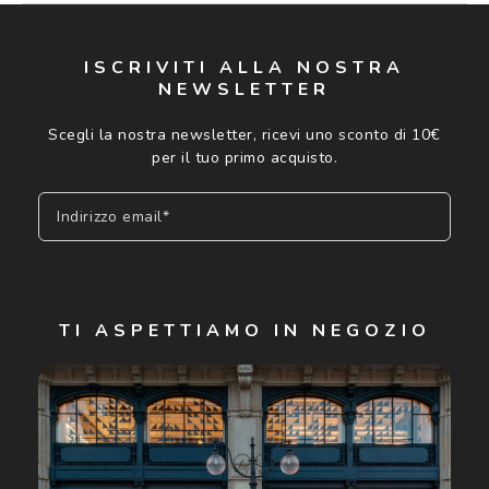
ISCRIVITI ALLA NOSTRA
NEWSLETTER
Scegli la nostra newsletter, ricevi uno sconto di 10€
per il tuo primo acquisto.
Indirizzo email*
Iscriviti
TI ASPETTIAMO IN NEGOZIO
Cliccando su "Iscriviti", confermo di avere più di 16 anni e
acconsento all'utilizzo dei miei Dati Personali da parte di
Luxottica Group S.p.A. per l'invio di offerte speciali, novità
ed altre comunicazioni di carattere pubblicitario (consultare
Informativa sulla privacy
per ulteriori informazioni).