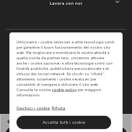
Lavora con noi
My account
I miei preferiti
Utilizziamo i cookie necessari e altre tecnologie simili
per garantire il buon funzionamento del nostro sito
web.
Per migliorare e monitorare le nostre attività e
Assicurazioni
quelle svolte da partner terzi, vorremmo attivare
anche i cookie opzionali e altre tecnologie simili con
finalità analitiche, pubblicitarie personalizzate e di
Termini e condizioni
Servizi
utilizzo dei social network.
Se clicchi su “rifiuta”,
Termini di vendita
attiveremo solamente i cookie necessari per
Avvertenze e informazioni di sicurezza sui prodotti
consentirti di navigare e utilizzare il sito web.
Informativa sulla Privacy
Consulta la nostra
cookie policy
per maggiori
Trova negozio
Utilizzo dei cookie
informazioni.
Site map
Gift Card
Gestisci i cookie
Rifiuta
©2024 Salmoiraghi & Viganò All Rights Reserved
€ 219,00
Accetta tutti i cookie