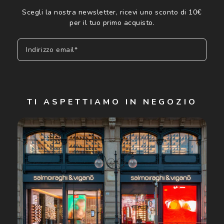
Scegli la nostra newsletter, ricevi uno sconto di 10€
per il tuo primo acquisto.
Indirizzo email*
Iscriviti
TI ASPETTIAMO IN NEGOZIO
Cliccando su "Iscriviti", confermo di avere più di 16 anni e
acconsento all'utilizzo dei miei Dati Personali da parte di
Luxottica Group S.p.A. per l'invio di offerte speciali, novità
ed altre comunicazioni di carattere pubblicitario (consultare
Informativa sulla privacy
per ulteriori informazioni).