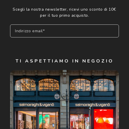
Scegli la nostra newsletter, ricevi uno sconto di 10€
per il tuo primo acquisto.
Indirizzo email*
Iscriviti
TI ASPETTIAMO IN NEGOZIO
Cliccando su "Iscriviti", confermo di avere più di 16 anni e
acconsento all'utilizzo dei miei Dati Personali da parte di
Luxottica Group S.p.A. per l'invio di offerte speciali, novità
ed altre comunicazioni di carattere pubblicitario (consultare
Informativa sulla privacy
per ulteriori informazioni).