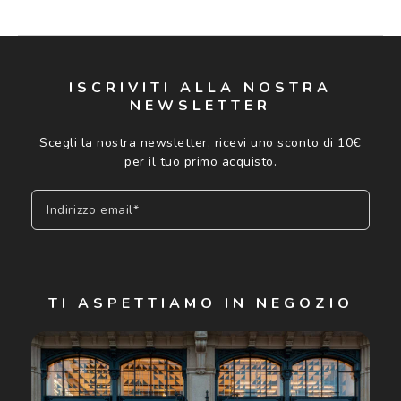
ISCRIVITI ALLA NOSTRA
NEWSLETTER
Scegli la nostra newsletter, ricevi uno sconto di 10€
per il tuo primo acquisto.
Indirizzo email*
Iscriviti
TI ASPETTIAMO IN NEGOZIO
Cliccando su "Iscriviti", confermo di avere più di 16 anni e
acconsento all'utilizzo dei miei Dati Personali da parte di
Luxottica Group S.p.A. per l'invio di offerte speciali, novità
ed altre comunicazioni di carattere pubblicitario (consultare
Informativa sulla privacy
per ulteriori informazioni).