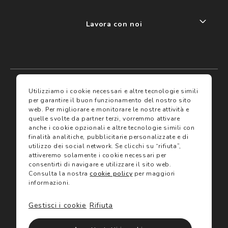
Lavora con noi
My account
I miei preferiti
Utilizziamo i cookie necessari e altre tecnologie simili
per garantire il buon funzionamento del nostro sito
web.
Per migliorare e monitorare le nostre attività e
Assicurazioni
quelle svolte da partner terzi, vorremmo attivare
anche i cookie opzionali e altre tecnologie simili con
finalità analitiche, pubblicitarie personalizzate e di
Termini e condizioni
Servizi
utilizzo dei social network.
Se clicchi su “rifiuta”,
Termini di vendita
attiveremo solamente i cookie necessari per
Avvertenze e informazioni di sicurezza sui prodotti
consentirti di navigare e utilizzare il sito web.
Informativa sulla Privacy
Consulta la nostra
cookie policy
per maggiori
Trova negozio
Utilizzo dei cookie
informazioni.
Site map
Gift Card
Gestisci i cookie
Rifiuta
©2024 Salmoiraghi & Viganò All Rights Reserved