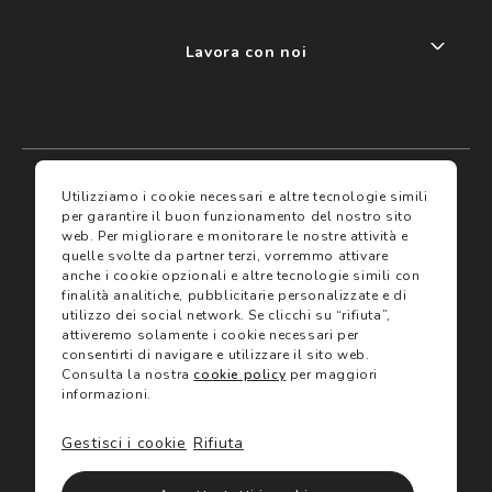
Lavora con noi
My account
I miei preferiti
Utilizziamo i cookie necessari e altre tecnologie simili
per garantire il buon funzionamento del nostro sito
web.
Per migliorare e monitorare le nostre attività e
Assicurazioni
quelle svolte da partner terzi, vorremmo attivare
anche i cookie opzionali e altre tecnologie simili con
finalità analitiche, pubblicitarie personalizzate e di
Termini e condizioni
Servizi
utilizzo dei social network.
Se clicchi su “rifiuta”,
Termini di vendita
attiveremo solamente i cookie necessari per
Avvertenze e informazioni di sicurezza sui prodotti
consentirti di navigare e utilizzare il sito web.
Informativa sulla Privacy
Consulta la nostra
cookie policy
per maggiori
Trova negozio
Utilizzo dei cookie
informazioni.
Site map
Gift Card
Gestisci i cookie
Rifiuta
©2024 Salmoiraghi & Viganò All Rights Reserved