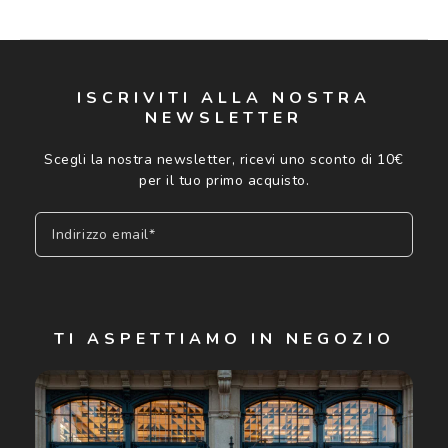
ISCRIVITI ALLA NOSTRA
NEWSLETTER
Scegli la nostra newsletter, ricevi uno sconto di 10€
per il tuo primo acquisto.
Indirizzo email*
Iscriviti
TI ASPETTIAMO IN NEGOZIO
Cliccando su "Iscriviti", confermo di avere più di 16 anni e
acconsento all'utilizzo dei miei Dati Personali da parte di
Luxottica Group S.p.A. per l'invio di offerte speciali, novità
ed altre comunicazioni di carattere pubblicitario (consultare
Informativa sulla privacy
per ulteriori informazioni).