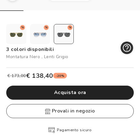
Controllo visivo
Prenota un test della vista gratuito
Carta fedeltà
%
%
%
Logout
3 colori disponibili
Montatura Nero , Lenti Grigio
€ 138,40
€ 173,00
-20%
Acquista ora
provali in negozio
Pagamento sicuro