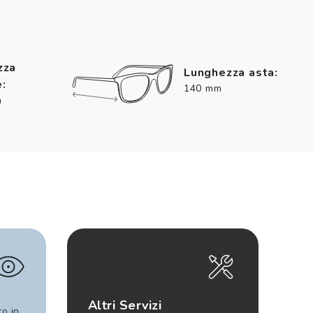
zza
Lunghezza asta:
:
140 mm
m
Altri Servizi
to in