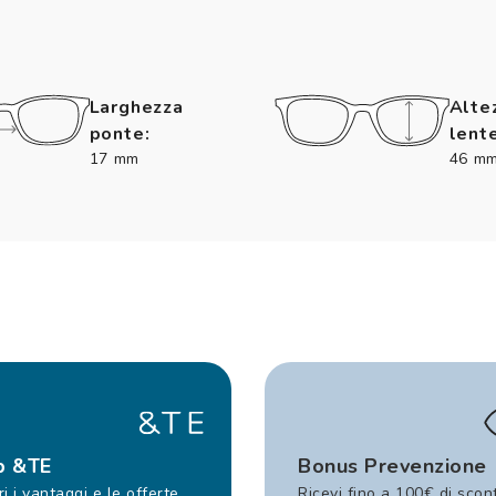
Larghezza
Alte
ponte:
lente
17 mm
46 m
b &TE
Bonus Prevenzione
i i vantaggi e le offerte
Ricevi fino a 100€ di scon