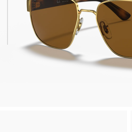
esa minima
Ritiro in negozio disponibile