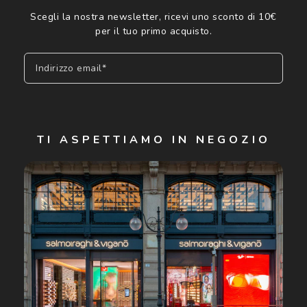
Scegli la nostra newsletter, ricevi uno sconto di 10€
per il tuo primo acquisto.
Indirizzo email*
Iscriviti
TI ASPETTIAMO IN NEGOZIO
Cliccando su "Iscriviti", confermo di avere più di 16 anni e
acconsento all'utilizzo dei miei Dati Personali da parte di
Luxottica Group S.p.A. per l'invio di offerte speciali, novità
ed altre comunicazioni di carattere pubblicitario (consultare
Informativa sulla privacy
per ulteriori informazioni).