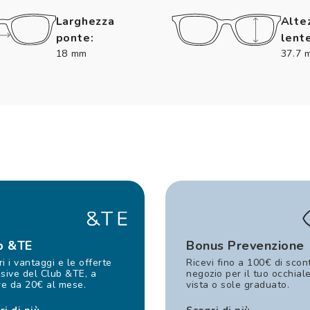
Larghezza
Alte
ponte:
lente
18 mm
37.7 
b &TE
Bonus Prevenzione
i i vantaggi e le offerte
Ricevi fino a 100€ di scon
sive del Club &TE, a
negozio per il tuo occhial
re da 20€ al mese.
vista o sole graduato.