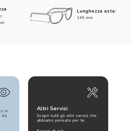
zza
Lunghezza asta:
:
145 mm
mm
Altri Servizi
to in
e da
Scopri tutti gli altri servizi che
abbiamo pensato per te.