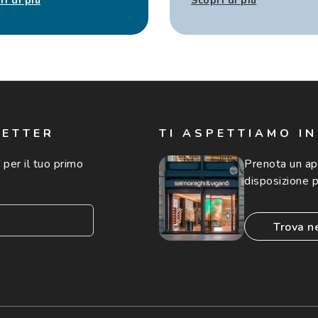
ri di più
Scopri di più
LETTER
TI ASPETTIAMO I
 per il tuo primo
Prenota un a
disposizione p
trova n
consento all'utilizzo