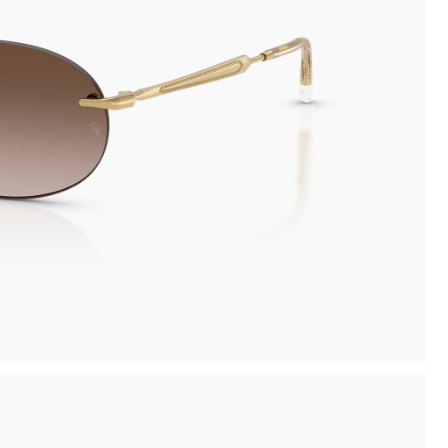
inima
Ritiro in negozio disponibile