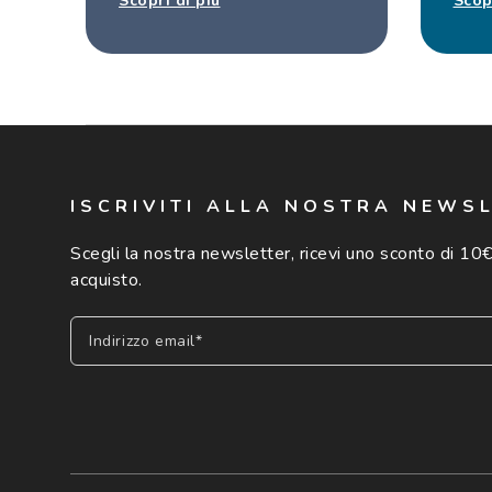
Scopri di più
Scop
ISCRIVITI ALLA NOSTRA NEWS
Scegli la nostra newsletter, ricevi uno sconto di 10€
acquisto.
Indirizzo email*
Iscriviti
Cliccando su "Iscriviti", confermo di avere più di 16 anni e ac