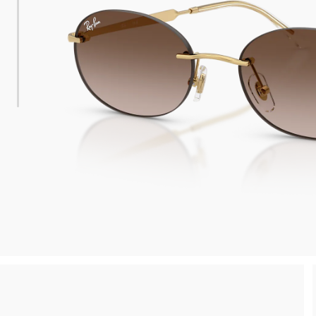
 consegna
Spedizione sicura e gratuita, senza spesa m