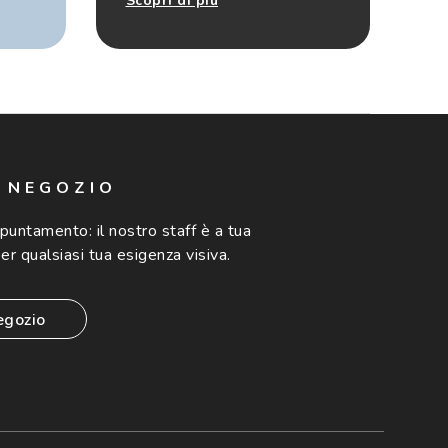
Scopri di più
N NEGOZIO
ppuntamento:
il nostro staff è a tua
er qualsiasi tua esigenza visiva.
egozio