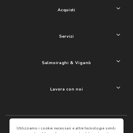
Acquisti
Servizi
Salmoiraghi & Viganò
Lavora con noi
My account
I miei preferiti
Utilizziamo i cookie necessari e altre tecnologie simili