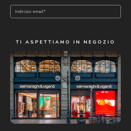
Indirizzo email*
Iscriviti
TI ASPETTIAMO IN NEGOZIO
Cliccando su "Iscriviti", confermo di avere più di 16 anni e
acconsento all'utilizzo dei miei Dati Personali da parte di
Luxottica Group S.p.A. per l'invio di offerte speciali, novità
ed altre comunicazioni di carattere pubblicitario (consultare
Informativa sulla privacy
per ulteriori informazioni).