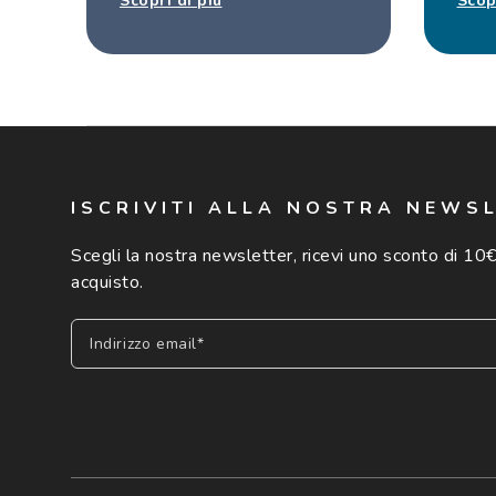
Scopri di più
Scop
ISCRIVITI ALLA NOSTRA NEWS
Scegli la nostra newsletter, ricevi uno sconto di 10€
acquisto.
Indirizzo email*
Iscriviti
Cliccando su "Iscriviti", confermo di avere più di 16 anni e ac