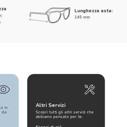
zza
Lunghezza asta:
:
145 mm
m
Altri Servizi
to in
e da
Scopri tutti gli altri servizi che
abbiamo pensato per te.