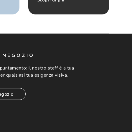
Scopri di più
N NEGOZIO
ppuntamento:
il nostro staff è a tua
er qualsiasi tua esigenza visiva.
egozio