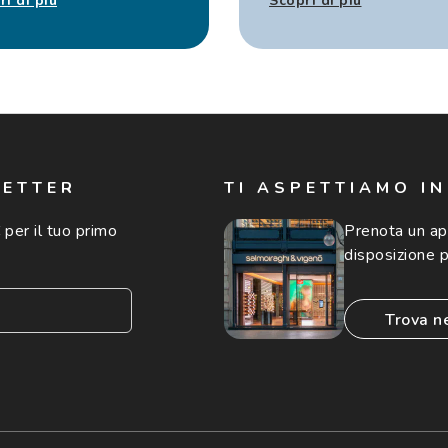
ri di più
Scopri di più
LETTER
TI ASPETTIAMO I
 per il tuo primo
Prenota un a
disposizione p
trova n
consento all'utilizzo