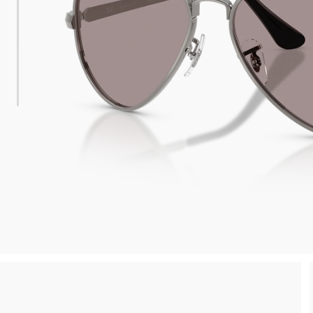
 consegna
Spedizione sicura e gratuita, senza spesa m