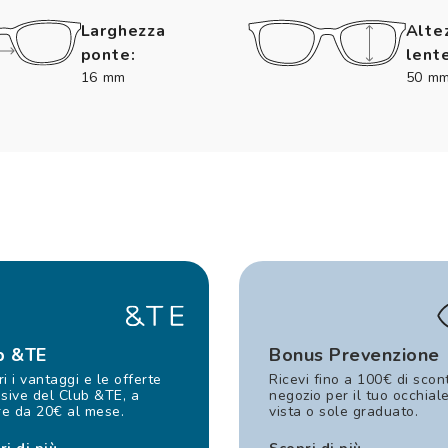
Larghezza
Alte
ponte:
lente
16 mm
50 m
b &TE
Bonus Prevenzione
i i vantaggi e le offerte
Ricevi fino a 100€ di scon
sive del Club &TE, a
negozio per il tuo occhial
re da 20€ al mese.
vista o sole graduato.