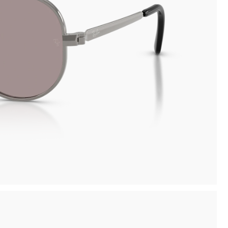
inima
Ritiro in negozio disponibile