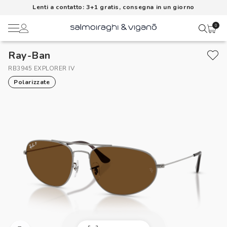
Lenti a contatto: 3+1 gratis, consegna in un giorno
0
Ray-Ban
Ciao,
Lenti a contatto
RB3945 EXPLORER IV
Polarizzate
Il mio profilo
Occhiali da vista
Rubrica indirizzi
Occhiali da sole
Metodi di pagamento
AI Glasses
I miei ordini
Brand
Acquisto periodico
In evidenza