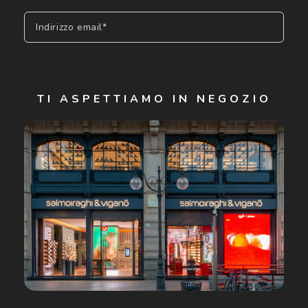
Indirizzo email*
Iscriviti
TI ASPETTIAMO IN NEGOZIO
Cliccando su "Iscriviti", confermo di avere più di 16 anni e
acconsento all'utilizzo dei miei Dati Personali da parte di
Luxottica Group S.p.A. per l'invio di offerte speciali, novità
ed altre comunicazioni di carattere pubblicitario (consultare
Informativa sulla privacy
per ulteriori informazioni).