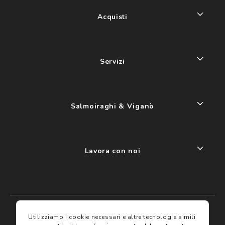
Acquisti
Servizi
Salmoiraghi & Viganò
Lavora con noi
My account
I miei preferiti
Utilizziamo i cookie necessari e altre tecnologie simili