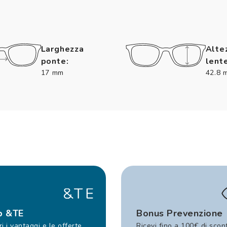
Larghezza
Alte
ponte:
lente
17 mm
42.8 
b &TE
Bonus Prevenzione
i i vantaggi e le offerte
Ricevi fino a 100€ di scon