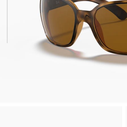
 consegna
Spedizione sicura e gratuita, senza spesa m