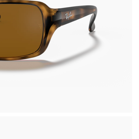
inima
Ritiro in negozio disponibile