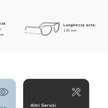
zza
Lunghezza asta:
:
130 mm
mm
Altri Servizi
to in