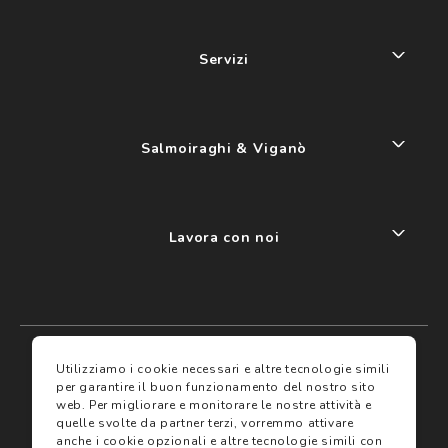
Servizi
Salmoiraghi & Viganò
Lavora con noi
My account
I miei preferiti
Utilizziamo i cookie necessari e altre tecnologie simili
per garantire il buon funzionamento del nostro sito
web.
Per migliorare e monitorare le nostre attività e
Assicurazioni
quelle svolte da partner terzi, vorremmo attivare
anche i cookie opzionali e altre tecnologie simili con