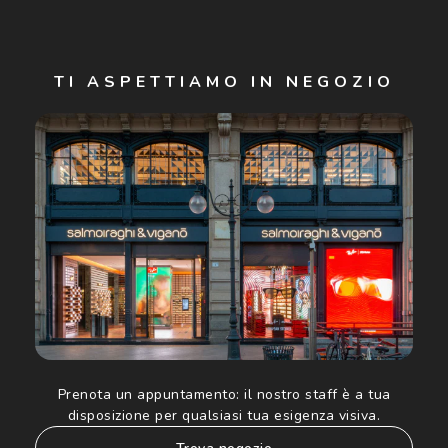
Iscriviti
TI ASPETTIAMO IN NEGOZIO
Cliccando su "Iscriviti", confermo di avere più di 16 anni e
acconsento all'utilizzo dei miei Dati Personali da parte di
Luxottica Group S.p.A. per l'invio di offerte speciali, novità
ed altre comunicazioni di carattere pubblicitario (consultare
Informativa sulla privacy
per ulteriori informazioni).
Prenota un appuntamento:
il nostro staff è a tua
disposizione per qualsiasi tua esigenza visiva.