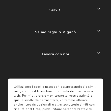
Servizi
Salmoiraghi & Viganò
Lavora con noi
My account
I miei preferiti
Utilizziamo i cookie necessari e altre tecnologie simili
per garantire il buon funzionamento del nostro sito
web.
Per migliorare e monitorare le nostre attività e
Assicurazioni
quelle svolte da partner terzi, vorremmo attivare
anche i cookie opzionali e altre tecnologie simili con
finalità analitiche, pubblicitarie personalizzate e di
Termini e condizioni