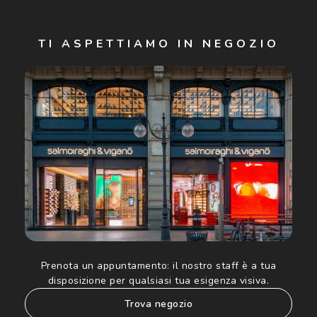
Iscriviti
TI ASPETTIAMO IN NEGOZIO
Cliccando su "Iscriviti", confermo di avere più di 16 anni e
acconsento all'utilizzo dei miei Dati Personali da parte di
Luxottica Group S.p.A. per l'invio di offerte speciali, novità
ed altre comunicazioni di carattere pubblicitario (consultare
Informativa sulla privacy
per ulteriori informazioni).
Prenota un appuntamento:
il nostro staff è a tua
disposizione per qualsiasi tua esigenza visiva.
trova negozio