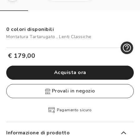
Controllo visivo
Prenota un test della vista gratuito
Carta fedeltà
0 colori disponibili
Montatura Tartarugato , Lenti Classiche
Logout
€ 179,00
Acquista ora
provali in negozio
Pagamento sicuro
Informazione di prodotto