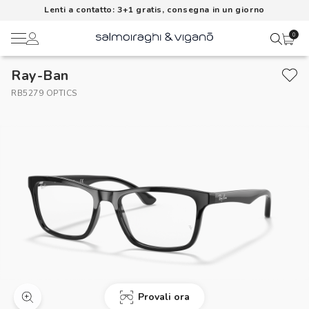
Lenti a contatto: 3+1 gratis, consegna in un giorno
0
Ray-Ban
Ciao,
Lenti a contatto
RB5279 OPTICS
Il mio profilo
Occhiali da vista
Rubrica indirizzi
Occhiali da sole
Metodi di pagamento
AI Glasses
I miei ordini
Brand
Acquisto periodico
In evidenza
Provali ora