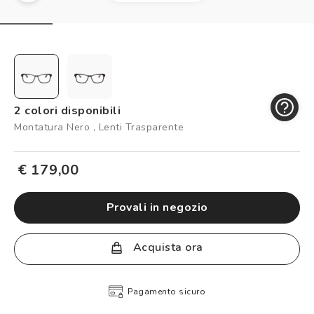
Controllo visivo
Prenota un test della vista gratuito
Carta fedeltà
Logout
2 colori disponibili
Montatura Nero , Lenti Trasparente
€ 179,00
provali in negozio
Acquista ora
Pagamento sicuro