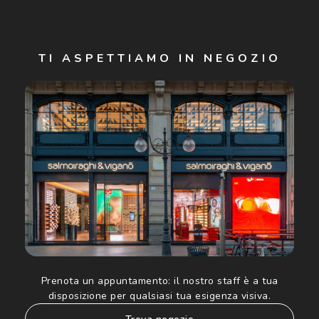
Iscriviti
TI ASPETTIAMO IN NEGOZIO
Cliccando su "Iscriviti", confermo di avere più di 16 anni e
acconsento all'utilizzo dei miei Dati Personali da parte di
Luxottica Group S.p.A. per l'invio di offerte speciali, novità
ed altre comunicazioni di carattere pubblicitario (consultare
Informativa sulla privacy
per ulteriori informazioni).
Prenota un appuntamento:
il nostro staff è a tua
disposizione per qualsiasi tua esigenza visiva.