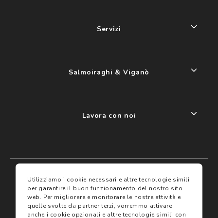
Servizi
Salmoiraghi & Viganò
Lavora con noi
My account
I miei preferiti
Utilizziamo i cookie necessari e altre tecnologie simili
per garantire il buon funzionamento del nostro sito
web.
Per migliorare e monitorare le nostre attività e
Assicurazioni
quelle svolte da partner terzi, vorremmo attivare
anche i cookie opzionali e altre tecnologie simili con