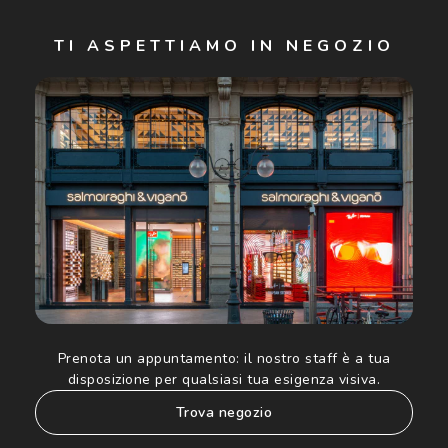
Iscriviti
TI ASPETTIAMO IN NEGOZIO
Cliccando su "Iscriviti", confermo di avere più di 16 anni e
acconsento all'utilizzo dei miei Dati Personali da parte di
Luxottica Group S.p.A. per l'invio di offerte speciali, novità
ed altre comunicazioni di carattere pubblicitario (consultare
Informativa sulla privacy
per ulteriori informazioni).
Prenota un appuntamento:
il nostro staff è a tua
disposizione per qualsiasi tua esigenza visiva.
trova negozio