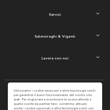
Servizi
Salmoiraghi & Viganò
Lavora con noi
My account
I miei preferiti
Utilizziamo i cookie necessari e altre tecnologie simili
per garantire il buon funzionamento del nostro sito
web.
Per migliorare e monitorare le nostre attività e
Assicurazioni
quelle svolte da partner terzi, vorremmo attivare
anche i cookie opzionali e altre tecnologie simili con