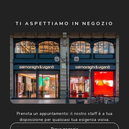
Iscriviti
TI ASPETTIAMO IN NEGOZIO
Cliccando su "Iscriviti", confermo di avere più di 16 anni e
acconsento all'utilizzo dei miei Dati Personali da parte di
Luxottica Group S.p.A. per l'invio di offerte speciali, novità
ed altre comunicazioni di carattere pubblicitario (consultare
Informativa sulla privacy
per ulteriori informazioni).
Prenota un appuntamento:
il nostro staff è a tua
disposizione per qualsiasi tua esigenza visiva.