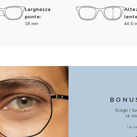
Larghezza
Alte
ponte:
lente
18 mm
44.6 
BONU
Scegli i t
la vi
*su un