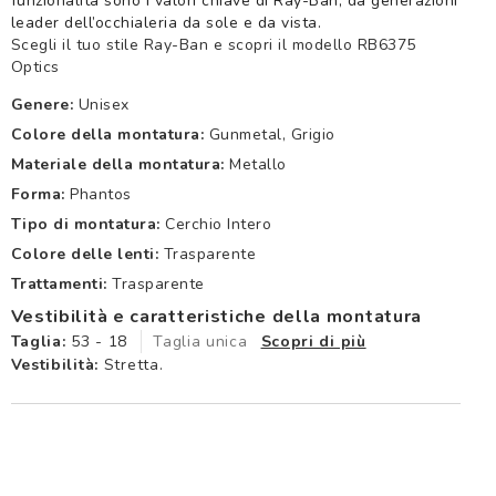
funzionalità sono i valori chiave di Ray-Ban, da generazioni
leader dell’occhialeria da sole e da vista.
Scegli il tuo stile Ray-Ban e scopri il modello RB6375
Optics
Genere:
Unisex
Colore della montatura:
Gunmetal, Grigio
Materiale della montatura:
Metallo
Forma:
Phantos
Tipo di montatura:
Cerchio Intero
Colore delle lenti:
Trasparente
Trattamenti:
Trasparente
Vestibilità e caratteristiche della montatura
Taglia:
53 - 18
Taglia unica
Scopri di più
Vestibilità:
Stretta.