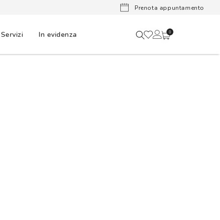
Lenti a cont
Prenota appuntamento
Servizi
In evidenza
0