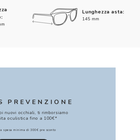
zza
Lunghezza asta:
:
145 mm
mm
S PREVENZIONE
uoi nuovi occhiali, ti rimborsiamo
sita oculistica fino a 100€*
a spesa minima di 300€ pre sconto