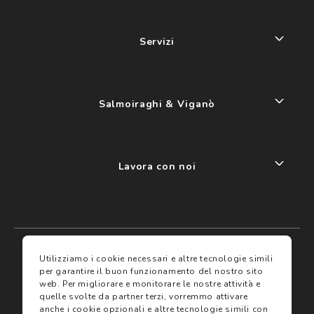
Servizi
Salmoiraghi & Viganò
Lavora con noi
My account
I miei preferiti
Utilizziamo i cookie necessari e altre tecnologie simili
per garantire il buon funzionamento del nostro sito
web.
Per migliorare e monitorare le nostre attività e
Assicurazioni
quelle svolte da partner terzi, vorremmo attivare
anche i cookie opzionali e altre tecnologie simili con