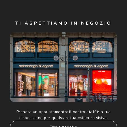
Iscriviti
TI ASPETTIAMO IN NEGOZIO
Cliccando su "Iscriviti", confermo di avere più di 16 anni e
acconsento all'utilizzo dei miei Dati Personali da parte di
Luxottica Group S.p.A. per l'invio di offerte speciali, novità
ed altre comunicazioni di carattere pubblicitario (consultare
Informativa sulla privacy
per ulteriori informazioni).
Prenota un appuntamento:
il nostro staff è a tua
disposizione per qualsiasi tua esigenza visiva.