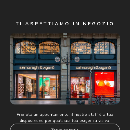
Iscriviti
TI ASPETTIAMO IN NEGOZIO
Cliccando su "Iscriviti", confermo di avere più di 16 anni e
acconsento all'utilizzo dei miei Dati Personali da parte di
Luxottica Group S.p.A. per l'invio di offerte speciali, novità
ed altre comunicazioni di carattere pubblicitario (consultare
Informativa sulla privacy
per ulteriori informazioni).
Prenota un appuntamento:
il nostro staff è a tua
disposizione per qualsiasi tua esigenza visiva.