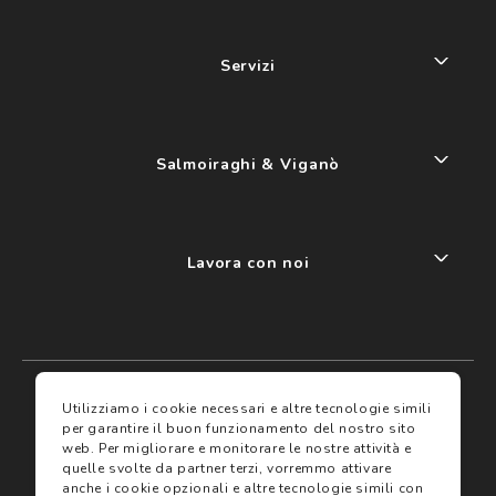
Servizi
Salmoiraghi & Viganò
Lavora con noi
My account
I miei preferiti
Utilizziamo i cookie necessari e altre tecnologie simili
per garantire il buon funzionamento del nostro sito
web.
Per migliorare e monitorare le nostre attività e
Assicurazioni
quelle svolte da partner terzi, vorremmo attivare
anche i cookie opzionali e altre tecnologie simili con