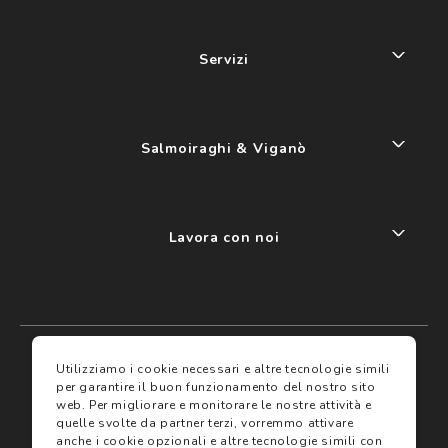
Servizi
Salmoiraghi & Viganò
Lavora con noi
My account
I miei preferiti
Utilizziamo i cookie necessari e altre tecnologie simili
per garantire il buon funzionamento del nostro sito
web.
Per migliorare e monitorare le nostre attività e
Assicurazioni
quelle svolte da partner terzi, vorremmo attivare
anche i cookie opzionali e altre tecnologie simili con