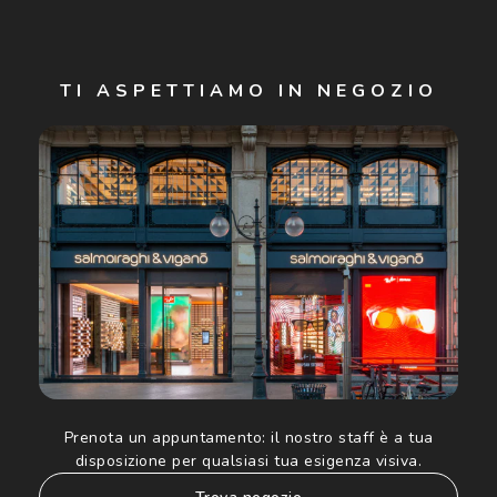
Iscriviti
TI ASPETTIAMO IN NEGOZIO
Cliccando su "Iscriviti", confermo di avere più di 16 anni e
acconsento all'utilizzo dei miei Dati Personali da parte di
Luxottica Group S.p.A. per l'invio di offerte speciali, novità
ed altre comunicazioni di carattere pubblicitario (consultare
Informativa sulla privacy
per ulteriori informazioni).
Prenota un appuntamento:
il nostro staff è a tua
disposizione per qualsiasi tua esigenza visiva.